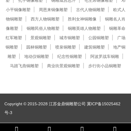
塑
孔子铜像雕塑
铜雕成吉思汗
毛主席铜像雕塑
邓
小平铜像雕塑
周恩来铜像雕塑
古代人物铜雕塑
欧式人
物铜雕塑
西方人物铜雕塑
胜利女神铜雕像
铜雕名人肖
像雕塑
铜雕民俗人物雕塑
铜雕英雄人物雕塑
铜雕革命
红军雕塑
景观铜雕塑
城市铜雕塑
公园铜雕塑
广场
铜雕塑
园林铜雕塑
喷泉铜雕塑
建筑铜雕塑
地产铜
雕塑
地动仪铜雕塑
纪念性铜雕塑
阿波罗战车铜雕
马踏飞燕铜雕塑
商业街景观铜雕塑
步行街小品铜雕塑
Copyright © 2015-2028 江苏金鼎铜雕塑公司
冀ICP备15025462
号-3