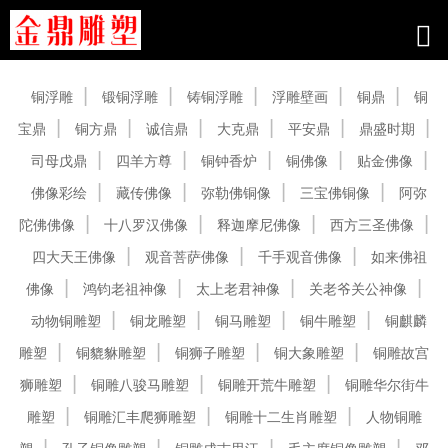
产品中心
铜浮雕
锻铜浮雕
铸铜浮雕
浮雕壁画
铜鼎
铜
宝鼎
铜方鼎
诚信鼎
大克鼎
平安鼎
鼎盛时期
司母戊鼎
四羊方尊
铜钟香炉
铜佛像
贴金佛像
佛像彩绘
藏传佛像
弥勒佛铜像
三宝佛铜像
阿弥
陀佛佛像
十八罗汉佛像
释迦摩尼佛像
西方三圣佛像
四大天王佛像
观音菩萨佛像
千手观音佛像
如来佛祖
佛像
鸿钧老祖神像
太上老君神像
关老爷关公神像
动物铜雕塑
铜龙雕塑
铜马雕塑
铜牛雕塑
铜麒麟
雕塑
铜貔貅雕塑
铜狮子雕塑
铜大象雕塑
铜雕故宫
狮雕塑
铜雕八骏马雕塑
铜雕开荒牛雕塑
铜雕华尔街牛
雕塑
铜雕汇丰爬狮雕塑
铜雕十二生肖雕塑
人物铜雕