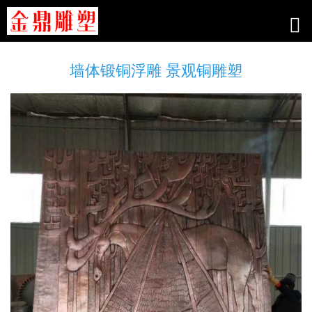
墙体锻铜浮雕 景观铜雕塑